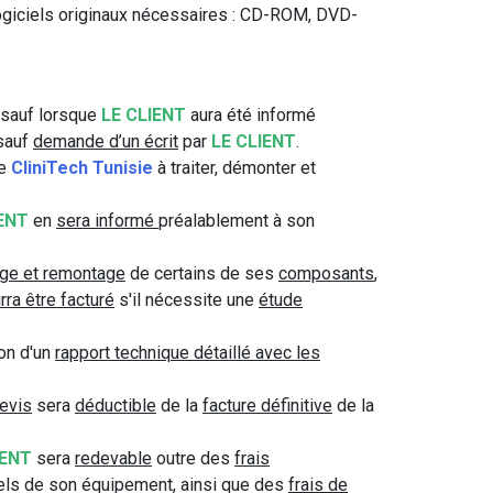
logiciels originaux nécessaires : CD-ROM, DVD-
e sauf lorsque
LE CLIENT
aura été informé
 sauf
demande d’un écrit
par
LE CLIENT
.
de
CliniTech Tunisie
à traiter, démonter et
IENT
en
sera informé
préalablement à son
ge et remontage
de certains de ses
composants
,
rra être facturé
s'il nécessite une
étude
ion d'un
rapport technique détaillé avec les
evis
sera
déductible
de la
facture définitive
de la
IENT
sera
redevable
outre des
frais
ls de son équipement, ainsi que des
frais de