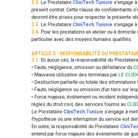
2.2.
Le Prestataire
CliniTech Tunisie
s’engage à 
présent contrat. Cette clause de confidentialité s
devront être prises pour respecter la présente obl
2.3.
Le Prestataire
CliniTech Tunisie
s’engage à a
2.4.
Pour les prestations en atelier ou à domicile
particulier avec des moyens humains qualifiés.
ARTICLE 3 - RESPONSABILITÉ DU PRESTATAI
3.1.
En aucun cas, la responsabilité du Prestatair
• Faute, négligence, omission ou défaillance du
C
• Mauvaise utilisation des terminaux par
LE CLIE
• Destruction partielle ou totale des information
• Faute, négligence ou omission d’un tiers sur leq
• Force majeure, événement ou incident indépenda
règles du droit civil, des services fournis au
CLI
Le Prestataire
CliniTech Tunisie
s’engage à mett
l’hypothèse où une interruption du service est dem
En outre, la responsabilité du Prestataire
CliniTe
entend par force majeure des événements de guerr