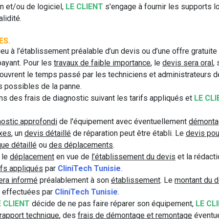
n et/ou de logiciel,
LE CLIENT
s'engage à fournir les supports 
lidité.
ES.
eu à l’établissement préalable d’un devis ou d’une offre gratuit
payant. Pour les
travaux de faible importance
, le
devis sera oral
,
ouvrent le temps passé par les techniciens et administrateurs 
es possibles de la panne.
ns des frais de diagnostic suivant les tarifs appliqués et
LE CL
nostic approfondi
de l'équipement avec éventuellement
démonta
xes
, un
devis détaillé
de réparation peut être établi. Le
devis pou
que détaillé
ou
des déplacements
.
t le
déplacement
en vue de
l’établissement du devis
et la rédact
ifs appliqués
par
CliniTech Tunisie
.
era informé
préalablement à son
établissement
. Le
montant du d
té effectuées par
CliniTech Tunisie
.
E CLIENT
décide de ne pas faire réparer son équipement,
LE CL
 rapport technique
, des
frais de démontage et remontage
éventue