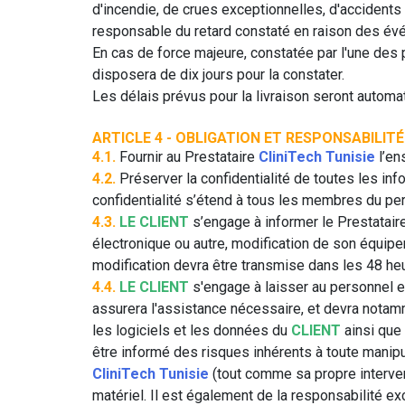
d'incendie, de crues exceptionnelles, d'accident
responsable du retard constaté en raison des év
En cas de force majeure, constatée par l'une des pa
disposera de dix jours pour la constater.
Les délais prévus pour la livraison seront automa
ARTICLE 4 - OBLIGATION ET RESPONSABILITÉ
4.1.
Fournir au Prestataire
CliniTech Tunisie
l’en
4.2.
Préserver la confidentialité de toutes les info
confidentialité s’étend à tous les membres du pe
4.3.
LE CLIENT
s’engage à informer le Prestatair
électronique ou autre, modification de son équip
modification devra être transmise dans les 48 heu
4.4.
LE CLIENT
s'engage à laisser au personnel e
assurera l'assistance nécessaire, et devra notam
les logiciels et les données du
CLIENT
ainsi que 
être informé des risques inhérents à toute manipu
CliniTech Tunisie
(tout comme sa propre intervent
matériel. Il est également de la responsabilité e