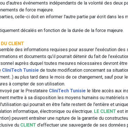
s ou d'autres événements indépendants de la volonté des deux pa
énements de force majeure.
rties, celle-ci doit en informer l'autre partie par écrit dans les 
tiquement décalés en fonction de la durée de la force majeure.
 DU CLIENT
semble des informations requises pour assurer l’exécution des s
rmations et documents qu’il pourrait détenir du fait de l’exécuti
rsonnel auprès duquel toutes mesures nécessaires devront être p
e
CliniTech Tunisie
de toute modification concernant sa situat
ement...) au plus tard dans le mois de ce changement, sauf pour 
res à compter de son utilisation.
nvoyé par le Prestataire
CliniTech Tunisie
le libre accès aux inst
ment mettre à sa disposition les moyens humains ou matériels né
l'utilisation qui pourrait en être faite restent de l'entière et uni
lation informatique, électronique ou électrique.
LE CLIENT
est i
ion) peuvent entraîner une rupture de la garantie du constructeur
xclusive du
CLIENT
d’effectuer une sauvegarde de ses données pr