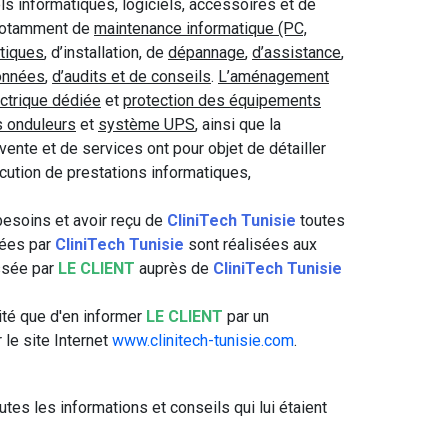
s informatiques, logiciels, accessoires et de
, notamment de
maintenance informatique (PC,
atiques
, d’installation, de
dépannage
,
d’assistance
,
onnées
,
d’audits et de conseils
.
L’aménagement
ectrique dédiée
et
protection des équipements
 onduleurs
et
système UPS
, ainsi que la
nte et de services ont pour objet de détailler
cution de prestations informatiques,
besoins et avoir reçu de
CliniTech Tunisie
toutes
uées par
CliniTech Tunisie
sont réalisées aux
ssée par
LE CLIENT
auprès de
CliniTech Tunisie
ité que d'en informer
LE CLIENT
par un
 le site Internet
www.clinitech-tunisie.com
.
utes les informations et conseils qui lui étaient