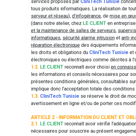
services proposés par
CliniTech Tunisie
concer
tous produits informatiques. La réalisation de t
serveur et réseau)
,
d’infogérance
, de
mise en œu
(dans notre atelier, chez
LE CLIENT
en entreprise 
et la maintenance de salles de serveurs
,
supervis
informatiques
,
sécurité alarme intrusion
et
anti-i
réparation électronique
des équipements informati
les droits et obligations du
CliniTech Tunisie
et 
électroniques ou électriques comme décrites à l'
1.2.
LE CLIENT
reconnaît avoir choisi
en connais
les informations et conseils nécessaires pour so
présentes conditions générales, consultables sur 
implique donc l’acceptation totale des condition
1.3.
CliniTech Tunisie
se réserve le droit de mod
avertissement en ligne et/ou de porter ces modifi
ARTICLE 2 - INFORMATION DU CLIENT ET OB
2.1.
LE CLIENT
reconnaît avoir vérifié l’adéquati
nécessaires pour souscrire au présent engagem