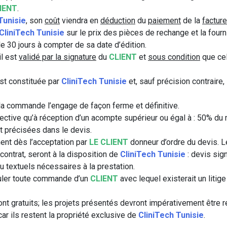
IENT
.
Tunisie
, son
coût
viendra en
déduction
du
paiement
de la
facture
CliniTech Tunisie
sur le prix des pièces de rechange et la four
le 30 jours à compter de sa date d’édition.
il est
validé par la signature
du
CLIENT
et
sous condition
que cel
est constituée par
CliniTech Tunisie
et, sauf précision contraire, 
la commande l’engage de façon ferme et définitive.
ctive qu’à réception d’un acompte supérieur ou égal à : 50% du
t précisées dans le devis.
ent dès l’acceptation par
LE CLIENT
donneur d’ordre du devis. L
ontrat, seront à la disposition de
CliniTech Tunisie
: devis si
textuels nécessaires à la prestation.
nuler toute commande d’un
CLIENT
avec lequel existerait un litig
nt gratuits; les projets présentés devront impérativement être r
ar ils restent la propriété exclusive de
CliniTech Tunisie
.