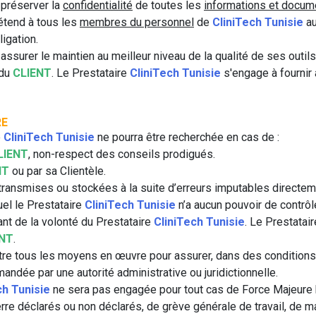
préserver la
confidentialité
de toutes les
informations et docum
’étend à tous les
membres du personnel
de
CliniTech Tunisie
au
igation.
ssurer le maintien au meilleur niveau de la qualité de ses outils
 du
CLIENT
. Le Prestataire
CliniTech Tunisie
s'engage à fournir
RE
e
CliniTech Tunisie
ne pourra être recherchée en cas de :
LIENT
, non-respect des conseils prodigués.
NT
ou par sa Clientèle.
s transmises ou stockées à la suite d’erreurs imputables directe
uel le Prestataire
CliniTech Tunisie
n’a aucun pouvoir de contrôl
nt de la volonté du Prestataire
CliniTech Tunisie
. Le Prestatai
ENT
.
re tous les moyens en œuvre pour assurer, dans des conditions
andée par une autorité administrative ou juridictionnelle.
ch Tunisie
ne sera pas engagée pour tout cas de Force Majeure h
e déclarés ou non déclarés, de grève générale de travail, de m