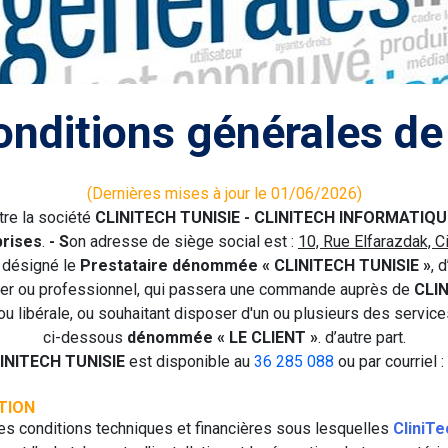
onditions générales de
(Dernières mises à jour le 01/06/2026)
tre la société
CLINITECH TUNISIE - CLINITECH INFORMATIQU
prises
.
- S
on adresse de siège social est :
10, Rue Elfarazdak, Ci
 désigné le
Prestataire dénommée « CLINITECH TUNISIE »
, 
lier ou professionnel, qui passera une commande auprès de
CLIN
e ou libérale, ou souhaitant disposer d'un ou plusieurs des servi
ci-dessous
dénommée « LE CLIENT »
. d’autre part.
INITECH TUNISIE
est disponible au
36 285 088
ou par courriel :
ATION
les conditions techniques et financières sous lesquelles
CliniTe