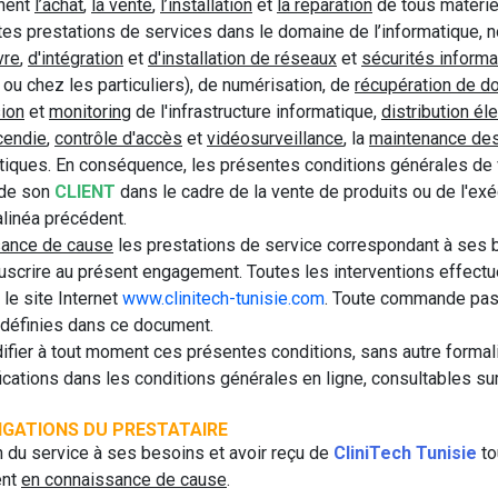
nent
l’achat
,
la vente
,
l’installation
et
la réparation
de tous matériel
outes prestations de services dans le domaine de l’informatique
vre
,
d'intégration
et
d'installation de réseaux
et
sécurités inform
ou chez les particuliers), de numérisation, de
récupération de d
ion
et
monitoring
de l'infrastructure informatique,
distribution él
ncendie
,
contrôle d'accès
et
vidéosurveillance
, la
maintenance des
ques. En conséquence, les présentes conditions générales de ve
de son
CLIENT
dans le cadre de la vente de produits ou de l'exé
alinéa précédent.
sance de cause
les prestations de service correspondant à ses 
uscrire au présent engagement. Toutes les interventions effect
le site Internet
www.clinitech-tunisie.com
. Toute commande pa
s définies dans ce document.
ifier à tout moment ces présentes conditions, sans autre formal
cations dans les conditions générales en ligne, consultables sur
LIGATIONS DU PRESTATAIRE
on du service à ses besoins et avoir reçu de
CliniTech Tunisie
to
ent
en connaissance de cause
.