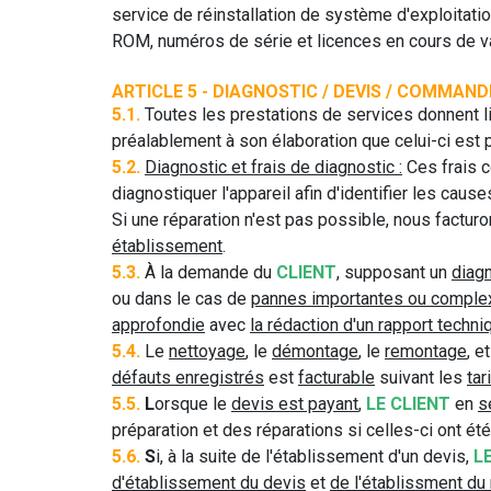
service de réinstallation de système d'exploitatio
ROM, numéros de série et licences en cours de va
ARTICLE 5 - DIAGNOSTIC / DEVIS / COMMAND
5.1.
Toutes les prestations de services donnent li
préalablement à son élaboration que celui-ci est 
5.2.
Diagnostic et frais de diagnostic :
Ces frais c
diagnostiquer l'appareil afin d'identifier les caus
Si une réparation n'est pas possible, nous facturo
établissement
.
5.3.
À la demande du
CLIENT
, supposant un
diag
ou dans le cas de
pannes importantes ou comple
approfondie
avec
la rédaction d'un rapport techni
5.4.
Le
nettoyage
, le
démontage
, le
remontage
, e
défauts enregistrés
est
facturable
suivant les
tar
5.5.
L
orsque le
devis est payant
,
LE CLIENT
en
s
préparation et des réparations si celles-ci ont é
5.6.
S
i, à la suite de l'établissement d'un devis,
L
d'établissement du devis
et
de l'établissment du